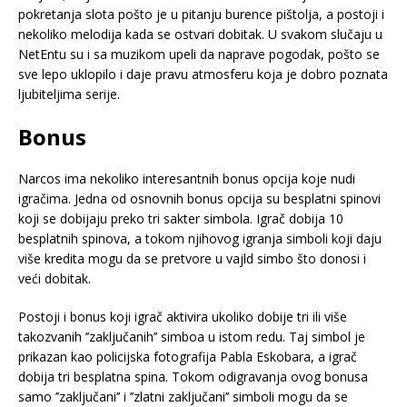
pokretanja slota pošto je u pitanju burence pištolja, a postoji i
nekoliko melodija kada se ostvari dobitak. U svakom slučaju u
NetEntu su i sa muzikom upeli da naprave pogodak, pošto se
sve lepo uklopilo i daje pravu atmosferu koja je dobro poznata
ljubiteljima serije.
Bonus
Narcos ima nekoliko interesantnih bonus opcija koje nudi
igračima. Jedna od osnovnih bonus opcija su besplatni spinovi
koji se dobijaju preko tri sakter simbola. Igrač dobija 10
besplatnih spinova, a tokom njihovog igranja simboli koji daju
više kredita mogu da se pretvore u vajld simbo što donosi i
veći dobitak.
Postoji i bonus koji igrač aktivira ukoliko dobije tri ili više
takozvanih ’’zaključanih’’ simboa u istom redu. Taj simbol je
prikazan kao policijska fotografija Pabla Eskobara, a igrač
dobija tri besplatna spina. Tokom odigravanja ovog bonusa
samo ’’zaključani’’ i ’’zlatni zaključani’’ simboli mogu da se