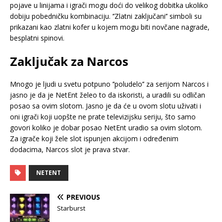
pojave u linijama i igrači mogu doći do velikog dobitka ukoliko
dobiju pobedničku kombinaciju. ’’Zlatni zaključani’’ simboli su
prikazani kao zlatni kofer u kojem mogu biti novčane nagrade,
besplatni spinovi.
Zaključak za Narcos
Mnogo je ljudi u svetu potpuno ’’poludelo’’ za serijom Narcos i
jasno je da je NetEnt želeo to da iskoristi, a uradili su odličan
posao sa ovim slotom. Jasno je da će u ovom slotu uživati i
oni igrači koji uopšte ne prate televizijsku seriju, što samo
govori koliko je dobar posao NetEnt uradio sa ovim slotom.
Za igrače koji žele slot ispunjen akcijom i određenim
dodacima, Narcos slot je prava stvar.
NETENT
PREVIOUS
Starburst