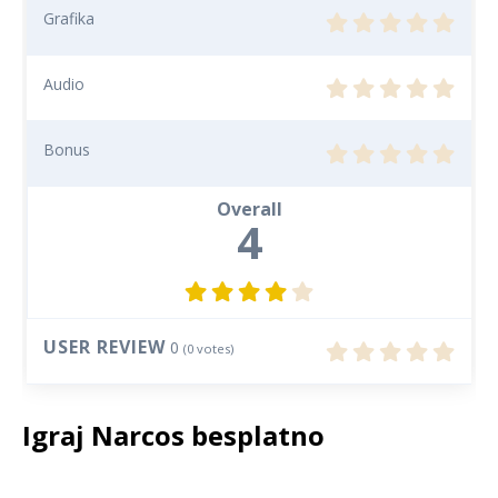
Grafika
Audio
Bonus
Overall
4
USER REVIEW
0
(
0
votes)
Igraj Narcos besplatno