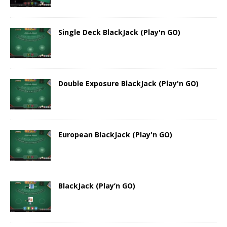
Single Deck BlackJack (Play'n GO)
Double Exposure BlackJack (Play'n GO)
European BlackJack (Play'n GO)
BlackJack (Play’n GO)