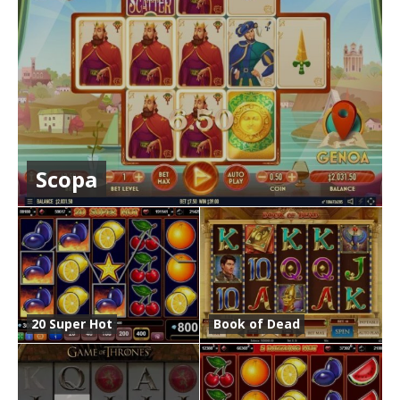
Scopa
20 Super Hot
Book of Dead