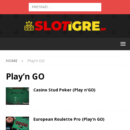
HOME
Play’n GO
Play’n GO
Casino Stud Poker (Play n'GO)
European Roulette Pro (Play’n GO)