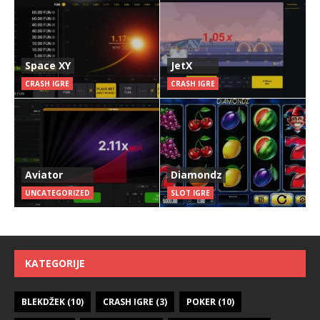
Space XY
JetX
CRASH IGRE
CRASH IGRE
Aviator
Diamondz
UNCATEGORIZED
SLOT IGRE
KATEGORIJE
BLEKDŽEK
(10)
CRASH IGRE
(3)
POKER
(10)