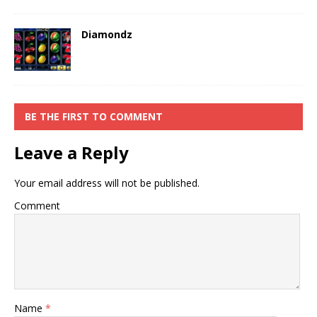
Diamondz
BE THE FIRST TO COMMENT
Leave a Reply
Your email address will not be published.
Comment
Name
*