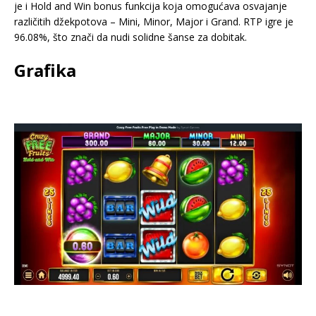
je i Hold and Win bonus funkcija koja omogućava osvajanje
različitih džekpotova – Mini, Minor, Major i Grand. RTP igre je
96.08%, što znači da nudi solidne šanse za dobitak.
Grafika