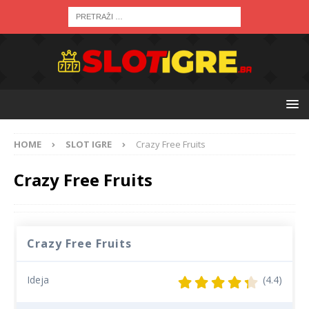
HOME
SLOT IGRE
Crazy Free Fruits
Crazy Free Fruits
Crazy Free Fruits
Ideja
(4.4)