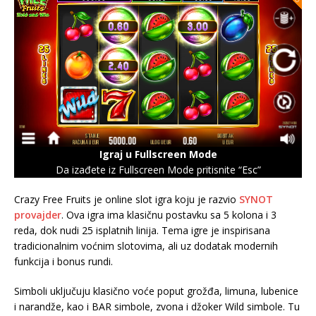
Igraj u Fullscreen Mode
Da izađete iz Fullscreen Mode pritisnite “Esc”
Crazy Free Fruits je online slot igra koju je razvio
SYNOT
provajder
. Ova igra ima klasičnu postavku sa 5 kolona i 3
reda, dok nudi 25 isplatnih linija. Tema igre je inspirisana
tradicionalnim voćnim slotovima, ali uz dodatak modernih
funkcija i bonus rundi.
Simboli uključuju klasično voće poput grožđa, limuna, lubenice
i narandže, kao i BAR simbole, zvona i džoker Wild simbole. Tu