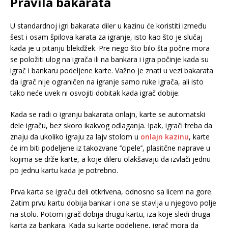
Pravila bakarata
U standardnoj igri bakarata diler u kazinu će koristiti između
šest i osam špilova karata za igranje, isto kao što je slučaj
kada je u pitanju blekdžek. Pre nego što bilo šta počne mora
se položiti ulog na igrača ili na bankara i igra počinje kada su
igrač i bankaru podeljene karte. Važno je znati u vezi bakarata
da igrač nije ograničen na igranje samo ruke igrača, ali isto
tako neće uvek ni osvojiti dobitak kada igrač dobije.
Kada se radi o igranju bakarata onlajn, karte se automatski
dele igraču, bez skoro ikakvog odlaganja. Ipak, igrači treba da
znaju da ukoliko igraju za lajv stolom u
onlajn kazinu
, karte
će im biti podeljene iz takozvane ’’cipele’’, plasitčne naprave u
kojima se drže karte, a koje dileru olakšavaju da izvlači jednu
po jednu kartu kada je potrebno.
Prva karta se igraču deli otkrivena, odnosno sa licem na gore.
Zatim prvu kartu dobija bankar i ona se stavlja u njegovo polje
na stolu. Potom igrač dobija drugu kartu, iza koje sledi druga
karta za bankara. Kada su karte podeljene, igrač mora da