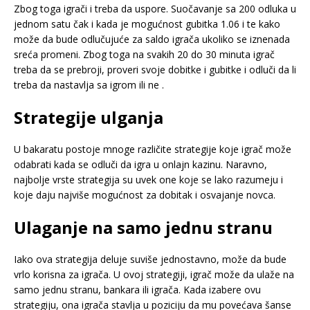
Zbog toga igrači i treba da uspore. Suočavanje sa 200 odluka u
jednom satu čak i kada je mogućnost gubitka 1.06 i te kako
može da bude odlučujuće za saldo igrača ukoliko se iznenada
sreća promeni. Zbog toga na svakih 20 do 30 minuta igrač
treba da se prebroji, proveri svoje dobitke i gubitke i odluči da li
treba da nastavlja sa igrom ili ne .
Strategije ulganja
U bakaratu postoje mnoge različite strategije koje igrač može
odabrati kada se odluči da igra u onlajn kazinu. Naravno,
najbolje vrste strategija su uvek one koje se lako razumeju i
koje daju najviše mogućnost za dobitak i osvajanje novca.
Ulaganje na samo jednu stranu
Iako ova strategija deluje suviše jednostavno, može da bude
vrlo korisna za igrača. U ovoj strategiji, igrač može da ulaže na
samo jednu stranu, bankara ili igrača. Kada izabere ovu
strategiju, ona igrača stavlja u poziciju da mu povećava šanse