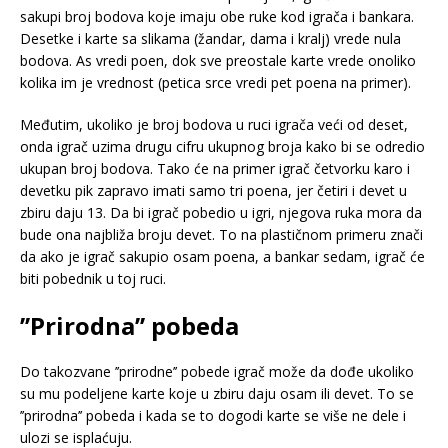
sakupi broj bodova koje imaju obe ruke kod igrača i bankara.
Desetke i karte sa slikama (žandar, dama i kralj) vrede nula
bodova. As vredi poen, dok sve preostale karte vrede onoliko
kolika im je vrednost (petica srce vredi pet poena na primer).
Međutim, ukoliko je broj bodova u ruci igrača veći od deset,
onda igrač uzima drugu cifru ukupnog broja kako bi se odredio
ukupan broj bodova. Tako će na primer igrač četvorku karo i
devetku pik zapravo imati samo tri poena, jer četiri i devet u
zbiru daju 13. Da bi igrač pobedio u igri, njegova ruka mora da
bude ona najbliža broju devet. To na plastičnom primeru znači
da ako je igrač sakupio osam poena, a bankar sedam, igrač će
biti pobednik u toj ruci.
’’Prirodna’’ pobeda
Do takozvane ’’prirodne’’ pobede igrač može da dođe ukoliko
su mu podeljene karte koje u zbiru daju osam ili devet. To se
’’prirodna’’ pobeda i kada se to dogodi karte se više ne dele i
ulozi se isplaćuju.