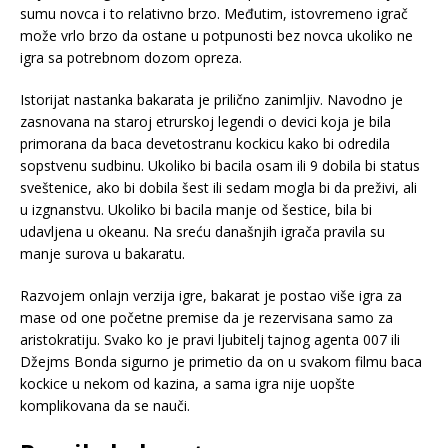
sumu novca i to relativno brzo. Međutim, istovremeno igrač
može vrlo brzo da ostane u potpunosti bez novca ukoliko ne
igra sa potrebnom dozom opreza.
Istorijat nastanka bakarata je prilično zanimljiv. Navodno je
zasnovana na staroj etrurskoj legendi o devici koja je bila
primorana da baca devetostranu kockicu kako bi odredila
sopstvenu sudbinu. Ukoliko bi bacila osam ili 9 dobila bi status
sveštenice, ako bi dobila šest ili sedam mogla bi da preživi, ali
u izgnanstvu. Ukoliko bi bacila manje od šestice, bila bi
udavljena u okeanu. Na sreću današnjih igrača pravila su
manje surova u bakaratu.
Razvojem onlajn verzija igre, bakarat je postao više igra za
mase od one početne premise da je rezervisana samo za
aristokratiju. Svako ko je pravi ljubitelj tajnog agenta 007 ili
Džejms Bonda sigurno je primetio da on u svakom filmu baca
kockice u nekom od kazina, a sama igra nije uopšte
komplikovana da se nauči.