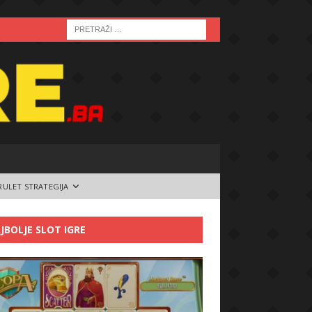
RULET STRATEGIJA
JBOLJE SLOT IGRE