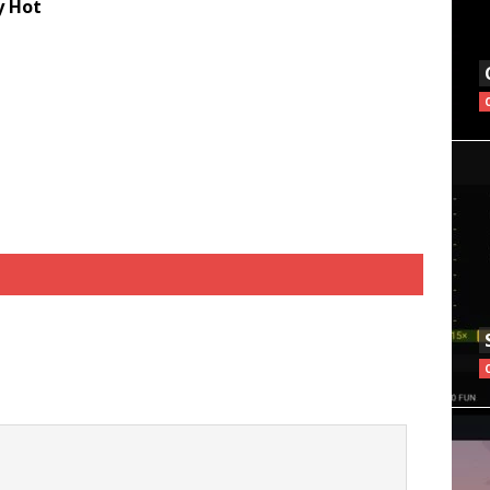
y Hot