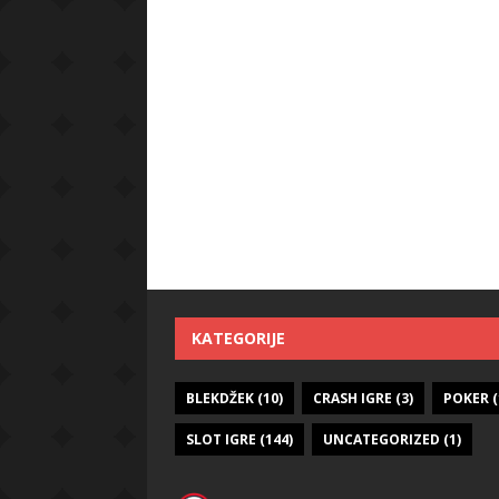
KATEGORIJE
BLEKDŽEK
(10)
CRASH IGRE
(3)
POKER
(
SLOT IGRE
(144)
UNCATEGORIZED
(1)