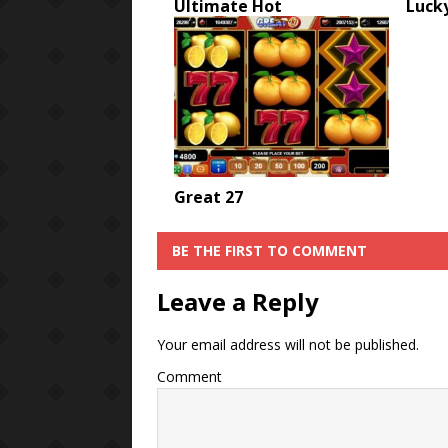
Ultimate Hot
Luck
Great 27
BE THE FIRST TO COMMENT
Leave a Reply
Your email address will not be published.
Comment