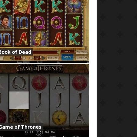
Book of Dead
Game of Thrones