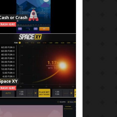
Cash or Crash
CRASH IGRE
Space XY
CRASH IGRE