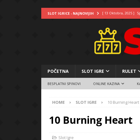
[ 13 Oktobra, 2025 ]
S
SLOT IGRICE - NAJNOVIJIH
[ 3 Oktobra, 2025 ]
Je
[ 2 Oktobra, 2025 ]
Av
[ 7 Marta, 2025 ]
Diam
[ 6 Marta, 2025 ]
Alche
[ 5 Marta, 2025 ]
Azte
POČETNA
SLOT IGRE
RULET
[ 4 Marta, 2025 ]
Supe
BESPLATNI SPINOVI
ONLINE KAZINA
K
[ 3 Marta, 2025 ]
Fruit
[ 28 Februara, 2025 ]
HOME
SLOT IGRE
10 Burning Heart
[ 15 Oktobra, 2025 ]
C
10 Burning Heart
Slot Igre