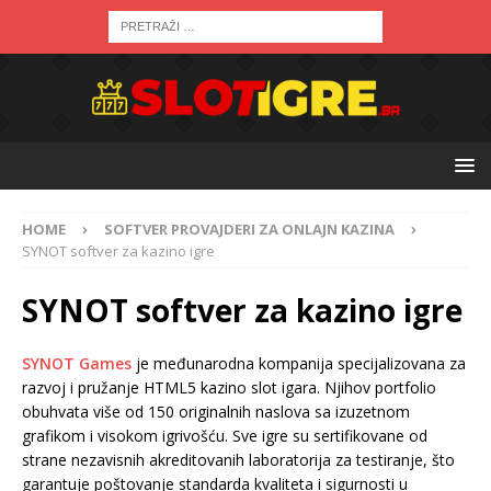
HOME
SOFTVER PROVAJDERI ZA ONLAJN KAZINA
SYNOT softver za kazino igre
SYNOT softver za kazino igre
SYNOT Games
je međunarodna kompanija specijalizovana za
razvoj i pružanje HTML5 kazino slot igara. Njihov portfolio
obuhvata više od 150 originalnih naslova sa izuzetnom
grafikom i visokom igrivošću. Sve igre su sertifikovane od
strane nezavisnih akreditovanih laboratorija za testiranje, što
garantuje poštovanje standarda kvaliteta i sigurnosti u