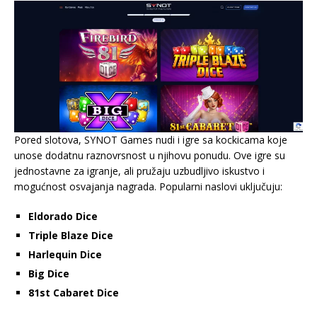
Pored slotova, SYNOT Games nudi i igre sa kockicama koje
unose dodatnu raznovrsnost u njihovu ponudu. Ove igre su
jednostavne za igranje, ali pružaju uzbudljivo iskustvo i
mogućnost osvajanja nagrada. Popularni naslovi uključuju:
Eldorado Dice
Triple Blaze Dice
Harlequin Dice
Big Dice
81st Cabaret Dice