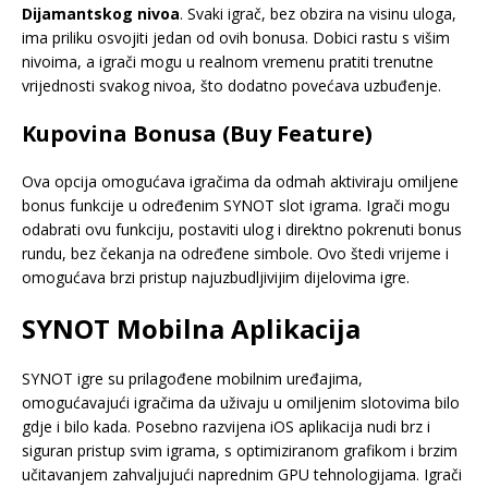
Dijamantskog nivoa
. Svaki igrač, bez obzira na visinu uloga,
ima priliku osvojiti jedan od ovih bonusa. Dobici rastu s višim
nivoima, a igrači mogu u realnom vremenu pratiti trenutne
vrijednosti svakog nivoa, što dodatno povećava uzbuđenje.
Kupovina Bonusa (Buy Feature)
Ova opcija omogućava igračima da odmah aktiviraju omiljene
bonus funkcije u određenim SYNOT slot igrama. Igrači mogu
odabrati ovu funkciju, postaviti ulog i direktno pokrenuti bonus
rundu, bez čekanja na određene simbole. Ovo štedi vrijeme i
omogućava brzi pristup najuzbudljivijim dijelovima igre.
SYNOT Mobilna Aplikacija
SYNOT igre su prilagođene mobilnim uređajima,
omogućavajući igračima da uživaju u omiljenim slotovima bilo
gdje i bilo kada. Posebno razvijena iOS aplikacija nudi brz i
siguran pristup svim igrama, s optimiziranom grafikom i brzim
učitavanjem zahvaljujući naprednim GPU tehnologijama. Igrači