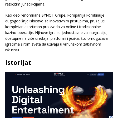
različitim jurisdikcijama.
Kao deo renomirane SYNOT Grupe, kompanija kombinuje
dugogodišnje iskustvo sa inovativnim pristupima, pružajući
kompletan asortiman proizvoda za online i tradicionalne
kazino operacije. Njihove igre su jednostavne za integraciju,
dostupne na više uređaja, platformi i jezika, što omogućava
igračima širom sveta da uživaju u vrhunskom zabavnom
iskustvu.
Istorijat