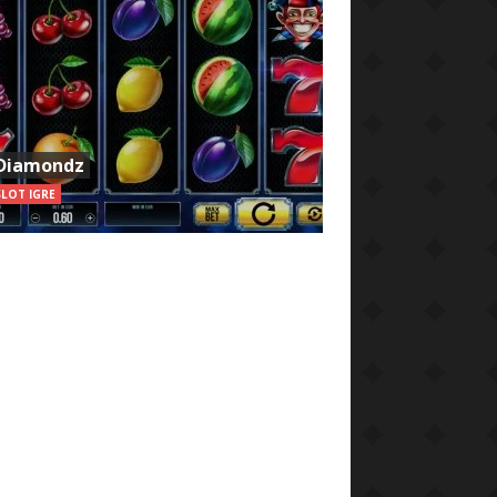
Diamondz
SLOT IGRE