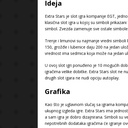
Ideja
Extra Stars je slot igra kompanije EGT, jedn
klasična slot igra u kojoj su simboli prikaza
simbol. Zvezda zamenuje sve ostale simbole
Trenje i limunovi su najmanje vredni simboli k
150, grožđe i lubenice daju 200 na jedan ulo
vrednost ima sedmica koja može na jedan ulo
U ovoj slot igri ponuđeno je 10 mogućih dobi
igračima velike dobitke. Extra Stars slot ne n
drugih slot igara ne nudi opciju autoplay.
Grafika
Kao što je uglavnom slučaj sa igrama kompanij
ukupnog izgleda igre. Extra Stars ima jednosta
a sam igra je dobro dizajnirana. Simboli su v
nepotrebnih dodataka igračima će igranje ovo