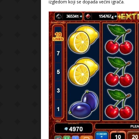
izgledom koji se dopada većini igrača.