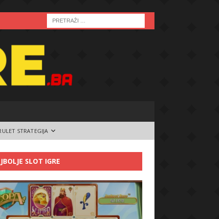
RULET STRATEGIJA
JBOLJE SLOT IGRE