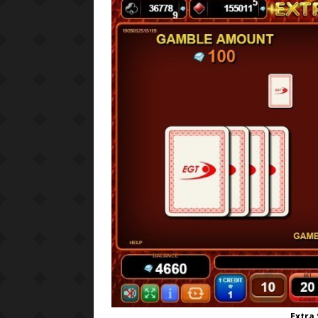
Extra 