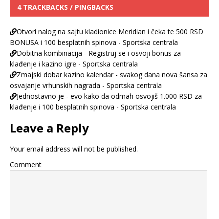
4 TRACKBACKS / PINGBACKS
Otvori nalog na sajtu kladionice Meridian i čeka te 500 RSD
BONUSA i 100 besplatnih spinova - Sportska centrala
Dobitna kombinacija - Registruj se i osvoji bonus za
klađenje i kazino igre - Sportska centrala
Zmajski dobar kazino kalendar - svakog dana nova šansa za
osvajanje vrhunskih nagrada - Sportska centrala
Jednostavno je - evo kako da odmah osvojiš 1.000 RSD za
klađenje i 100 besplatnih spinova - Sportska centrala
Leave a Reply
Your email address will not be published.
Comment