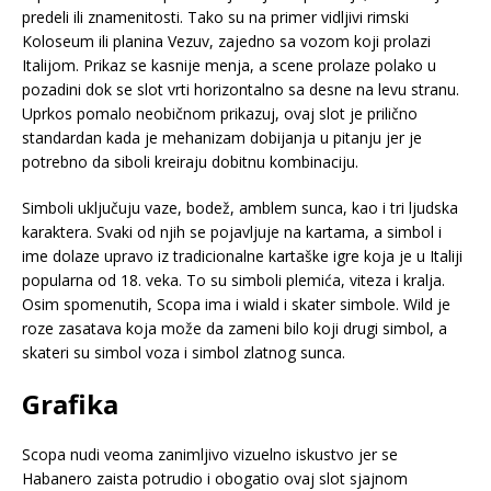
predeli ili znamenitosti. Tako su na primer vidljivi rimski
Koloseum ili planina Vezuv, zajedno sa vozom koji prolazi
Italijom. Prikaz se kasnije menja, a scene prolaze polako u
pozadini dok se slot vrti horizontalno sa desne na levu stranu.
Uprkos pomalo neobičnom prikazuj, ovaj slot je prilično
standardan kada je mehanizam dobijanja u pitanju jer je
potrebno da siboli kreiraju dobitnu kombinaciju.
Simboli uključuju vaze, bodež, amblem sunca, kao i tri ljudska
karaktera. Svaki od njih se pojavljuje na kartama, a simbol i
ime dolaze upravo iz tradicionalne kartaške igre koja je u Italiji
popularna od 18. veka. To su simboli plemića, viteza i kralja.
Osim spomenutih, Scopa ima i wiald i skater simbole. Wild je
roze zasatava koja može da zameni bilo koji drugi simbol, a
skateri su simbol voza i simbol zlatnog sunca.
Grafika
Scopa nudi veoma zanimljivo vizuelno iskustvo jer se
Habanero zaista potrudio i obogatio ovaj slot sjajnom