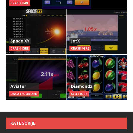
CRASH IGRE
Space XY
JetX
CRASH IGRE
CRASH IGRE
Aviator
Diamondz
UNCATEGORIZED
SLOT IGRE
KATEGORIJE