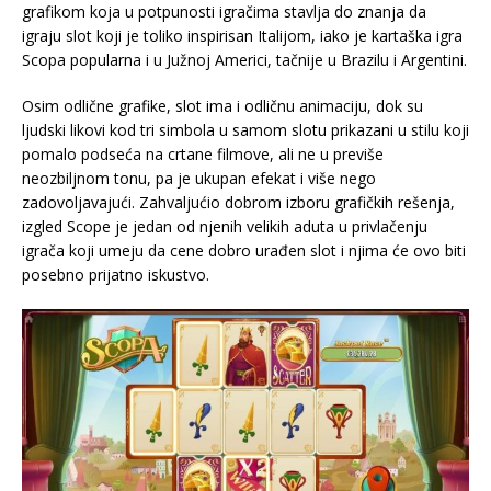
grafikom koja u potpunosti igračima stavlja do znanja da
igraju slot koji je toliko inspirisan Italijom, iako je kartaška igra
Scopa popularna i u Južnoj Americi, tačnije u Brazilu i Argentini.
Osim odlične grafike, slot ima i odličnu animaciju, dok su
ljudski likovi kod tri simbola u samom slotu prikazani u stilu koji
pomalo podseća na crtane filmove, ali ne u previše
neozbiljnom tonu, pa je ukupan efekat i više nego
zadovoljavajući. Zahvaljućio dobrom izboru grafičkih rešenja,
izgled Scope je jedan od njenih velikih aduta u privlačenju
igrača koji umeju da cene dobro urađen slot i njima će ovo biti
posebno prijatno iskustvo.