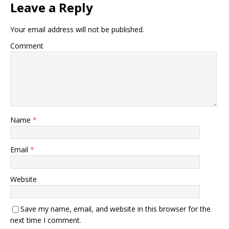
Leave a Reply
Your email address will not be published.
Comment
Name
*
Email
*
Website
Save my name, email, and website in this browser for the
next time I comment.