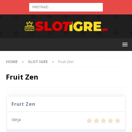
HOME
SLOT IGRE
Fruit Zen
Fruit Zen
Fruit Zen
Ideja