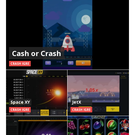
Cash or Crash
CRASH IGRE
Space XY
JetX
CRASH IGRE
CRASH IGRE