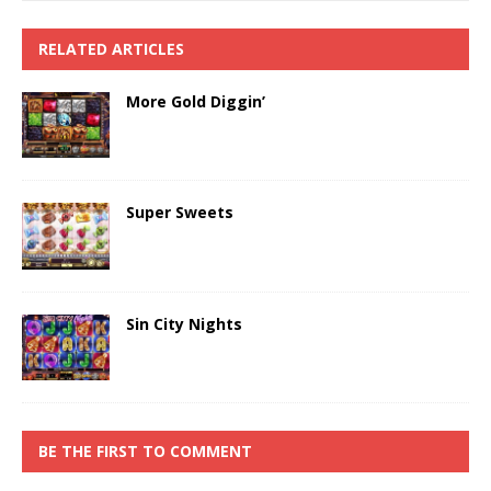
RELATED ARTICLES
More Gold Diggin’
Super Sweets
Sin City Nights
BE THE FIRST TO COMMENT