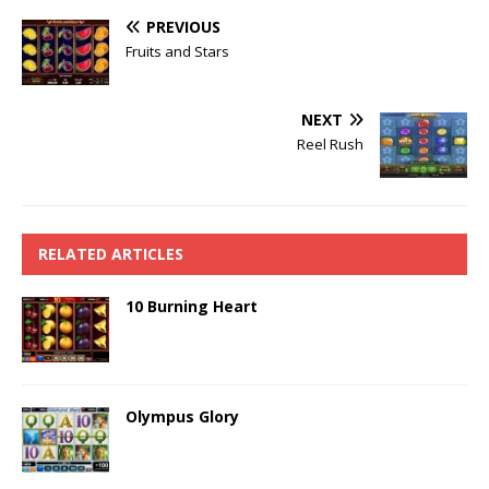
PREVIOUS
Fruits and Stars
NEXT
Reel Rush
RELATED ARTICLES
10 Burning Heart
Olympus Glory