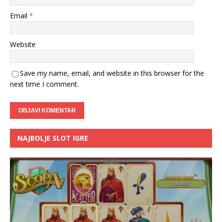
Email
*
Website
Save my name, email, and website in this browser for the
next time I comment.
NAJBOLJE SLOT IGRE