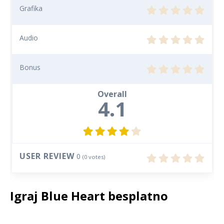
Grafika
Audio
Bonus
Overall
4.1
USER REVIEW
0
(
0
votes)
Igraj Blue Heart besplatno