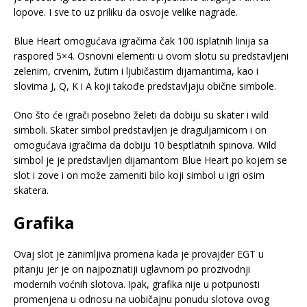
lopove. I sve to uz priliku da osvoje velike nagrade.
Blue Heart omogućava igračima čak 100 isplatnih linija sa
raspored 5×4. Osnovni elementi u ovom slotu su predstavljeni
zelenim, crvenim, žutim i ljubičastim dijamantima, kao i
slovima J, Q, K i A koji takođe predstavljaju obične simbole.
Ono što će igrači posebno želeti da dobiju su skater i wild
simboli. Skater simbol predstavljen je draguljarnicom i on
omogućava igračima da dobiju 10 besptlatnih spinova. Wild
simbol je je predstavljen dijamantom Blue Heart po kojem se
slot i zove i on može zameniti bilo koji simbol u igri osim
skatera.
Grafika
Ovaj slot je zanimljiva promena kada je provajder EGT u
pitanju jer je on najpoznatiji uglavnom po prozivodnji
modernih voćnih slotova. Ipak, grafika nije u potpunosti
promenjena u odnosu na uobičajnu ponudu slotova ovog