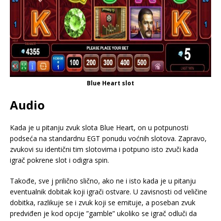
Blue Heart slot
Audio
Kada je u pitanju zvuk slota Blue Heart, on u potpunosti
podseća na standardnu EGT ponudu voćnih slotova. Zapravo,
zvukovi su identični tim slotovima i potpuno isto zvuči kada
igrač pokrene slot i odigra spin.
Takođe, sve j prilično slično, ako ne i isto kada je u pitanju
eventualnik dobitak koji igrači ostvare. U zavisnosti od veličine
dobitka, razlikuje se i zvuk koji se emituje, a poseban zvuk
predviđen je kod opcije ”gamble” ukoliko se igrač odluči da