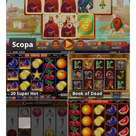
Scopa
20 Super Hot
Book of Dead