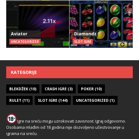
Aviator
Diamondz
UNCATEGORIZED
SLOT IGRE
KATEGORIJE
BLEKDŽEK
(10)
CRASH IGRE
(3)
POKER
(10)
RULET
(11)
SLOT IGRE
(144)
UNCATEGORIZED
(1)
Igre na sreću mogu uzrokovati zavisnost. Igraj odgovorno.
Osobama mlađim od 18 godina nije dozvoljeno učestvovanje u
igrama na sreću.