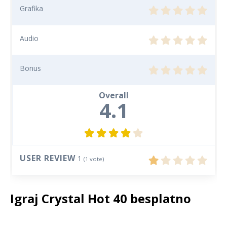
Grafika
Audio
Bonus
Overall
4.1
USER REVIEW
1
(
1
vote)
Igraj Crystal Hot 40 besplatno