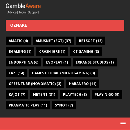
OZNAKE
AMATIC
(4)
AMUSNET (EGT)
(37)
BETSOFT
(13)
BGAMING
(1)
CRASH IGRE
(1)
CT GAMING
(8)
ENDORPHINA
(6)
EVOPLAY
(1)
EXPANSE STUDIOS
(1)
FAZI
(14)
GAMES GLOBAL (MICROGAMING)
(3)
GREENTUBE (NOVOMATIC)
(3)
HABANERO
(11)
KAJOT
(7)
NETENT
(31)
PLAYTECH
(8)
PLAY’N GO
(9)
PRAGMATIC PLAY
(11)
SYNOT
(7)