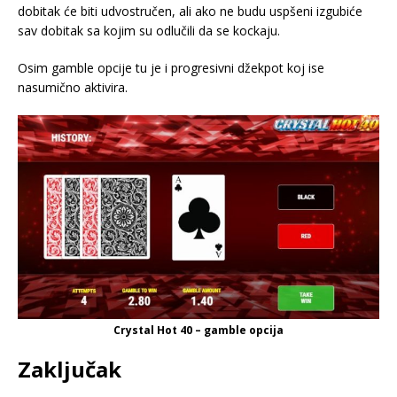
dobitak će biti udvostručen, ali ako ne budu uspšeni izgubiće
sav dobitak sa kojim su odlučili da se kockaju.
Osim gamble opcije tu je i progresivni džekpot koj ise
nasumično aktivira.
Crystal Hot 40 – gamble opcija
Zaključak