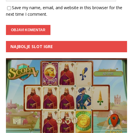
Save my name, email, and website in this browser for the
next time I comment.
NAJBOLJE SLOT IGRE