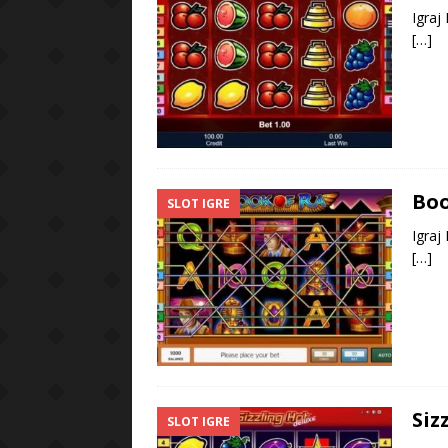
Igraj
[…]
Boo
SLOT IGRE
Igraj
[…]
Siz
SLOT IGRE