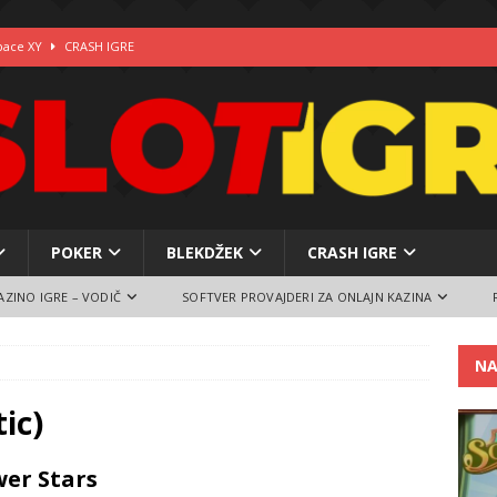
pace XY
CRASH IGRE
tX
CRASH IGRE
iator
UNCATEGORIZED
ondz
SLOT IGRE
mist’s Gold
SLOT IGRE
c Jaguar Megaways
SLOT IGRE
POKER
BLEKDŽEK
CRASH IGRE
r Wild 27
SLOT IGRE
AZINO IGRE – VODIČ
SOFTVER PROVAJDERI ZA ONLAJN KAZINA
y Gold
SLOT IGRE
Crazy Free Fruits
SLOT IGRE
NA
ash or Crash
CRASH IGRE
ic)
er Stars