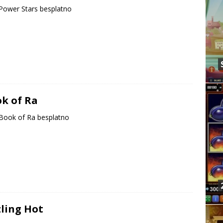
 Power Stars besplatno
k of Ra
 Book of Ra besplatno
zling Hot