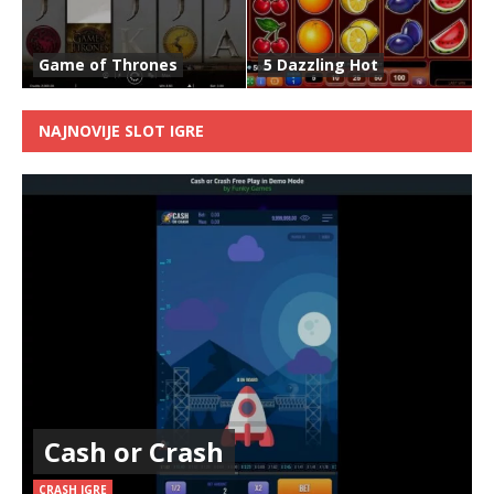
Game of Thrones
5 Dazzling Hot
NAJNOVIJE SLOT IGRE
Cash or Crash
CRASH IGRE