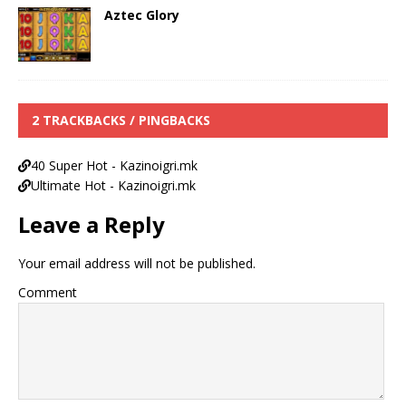
Aztec Glory
2 TRACKBACKS / PINGBACKS
40 Super Hot - Kazinoigri.mk
Ultimate Hot - Kazinoigri.mk
Leave a Reply
Your email address will not be published.
Comment