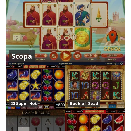
Scopa
20 Super Hot
Book of Dead