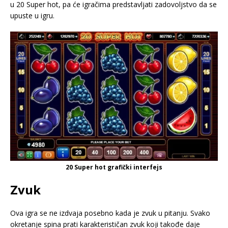
u 20 Super hot, pa će igračima predstavljati zadovoljstvo da se
upuste u igru.
20 Super hot grafički interfejs
Zvuk
Ova igra se ne izdvaja posebno kada je zvuk u pitanju. Svako
okretanje spina prati karakterističan zvuk koji takođe daje