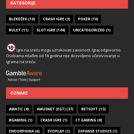
KATEGORIJE
BLEKDŽEK
(10)
CRASH IGRE
(3)
POKER
(10)
RULET
(11)
SLOT IGRE
(144)
UNCATEGORIZED
(1)
Igre na sreću mogu uzrokovati zavisnost. Igraj odgovorno.
Osobama mlađim od 18 godina nije dozvoljeno učestvovanje u
igrama na sreću.
OZNAKE
AMATIC
(4)
AMUSNET (EGT)
(37)
BETSOFT
(13)
BGAMING
(1)
CRASH IGRE
(1)
CT GAMING
(8)
ENDORPHINA
(6)
EVOPLAY
(1)
EXPANSE STUDIOS
(1)